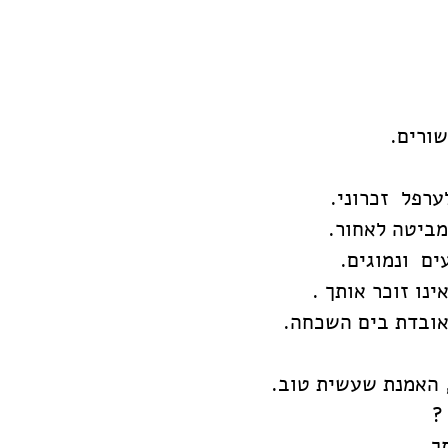
ורים.  
רפל  זכרוני. 
מביטה לאחור. 
ם  ונמוגים.   
נו זוכר אותך . 
אובדת בים השכחה. 
 האמנת שעשית טוב.
? 
ך.