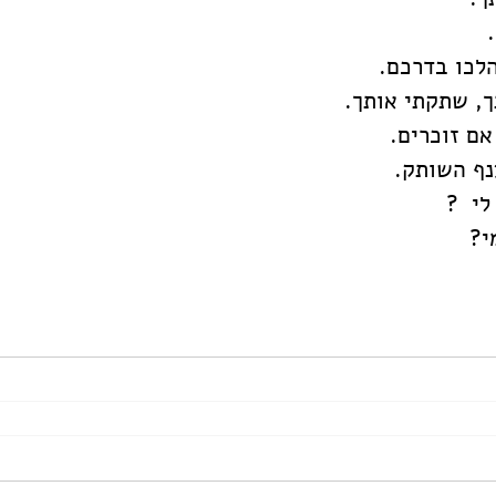
 
הלכו בדרכם. 
ך, שתקתי אותך. 
ם זוכרים. 
נף השותק.  
י  ? 
י? 