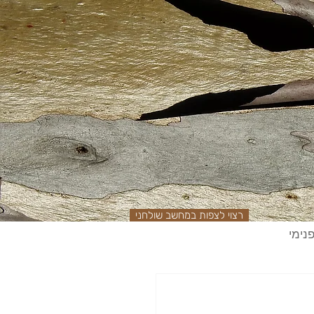
רצוי לצפות במחשב שולחני
נימי