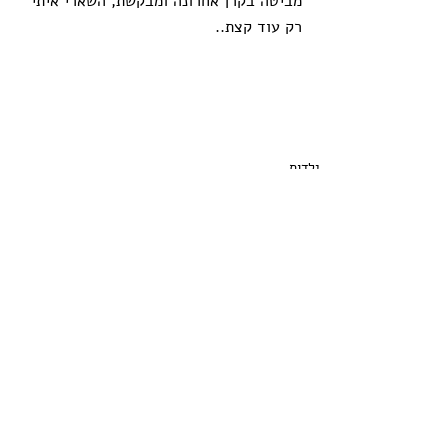
מביטה בקרן אחרונה ומבקשת, השארי איתי 
רק עוד קצת.. 
ילדות
תגובות
כתיבת תגובה...
arelaf2@gmail.com
לקבלת עדכונים במייל