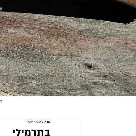
ד
אראלה פרידמן
בתרמילי