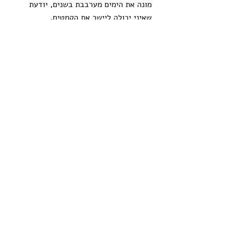
מונה את הימים מערבבת בשנים, יודעת 
שאיני יכולה ליישר את הקמטים. 
מנסה להשלים עם פגעי העבר, 
יחסי שנאה אהבה ובגידות לרוב ידענו אני 
וגופי . 
לוחשת שסליחה ומחילה זהו התיקון הנדרש 
לאבני חזותי המציירים את גופי. 
תגובות
כתיבת תגובה...
arelaf2@gmail.com
לקבלת עדכונים במייל