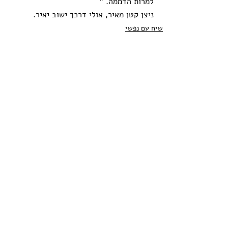
למרות הדממה. "
ניצן קטן מאיר, אולי דרכך ישוב יאיר.  
שיח עם נפשי
תגובות
כתיבת תגובה...
arelaf2@gmail.com
לקבלת עדכונים במייל
הרשמה