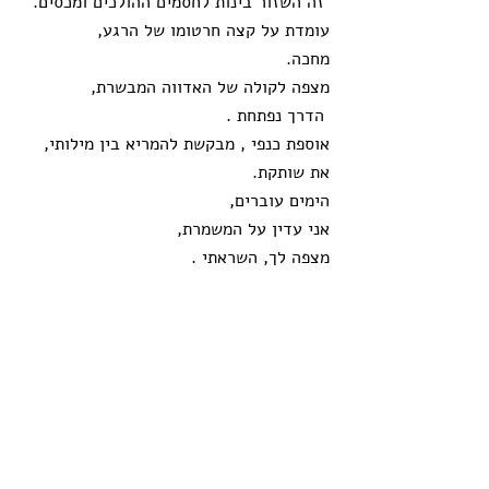
 זה השזור בינות לחסמים ההולכים ומכסים. 
עומדת על קצה חרטומו של הרגע, 
מחכה. 
מצפה לקולה של האדווה המבשרת,
 הדרך נפתחת . 
אוספת כנפי , מבקשת להמריא בין מילותי,
את שותקת. 
הימים עוברים, 
אני עדין על המשמרת, 
מצפה לך, השראתי . 
15/10/2021
שיח עם נפשי
תגובות