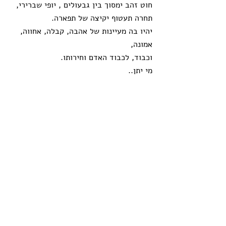
חוט זהב ימסוך בין גבעולים , יופי שברירי,
תחרה תעטוף יקיצה של תפארה. 
יהיו בה מעיינות של אהבה, קבלה, אחווה, 
אמונה, 
וכבוד, לכבוד האדם וחירותו. 
מי יתן..
17-11-2022
תגובות
כתיבת תגובה...
arelaf2@gmail.com