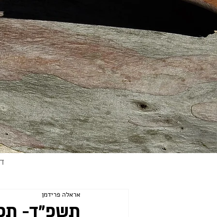
ד
אראלה פרידמן
תשפ"ד- תכל