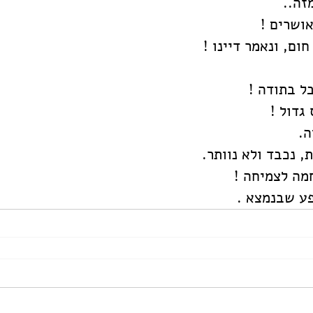
זה..
אושרים !
ום, ונאמר דיינו !
ל בתודה !
גדול !
ה.
, נכבד ולא נוותר.
ה לצמיחה !
פע שבנמצא .