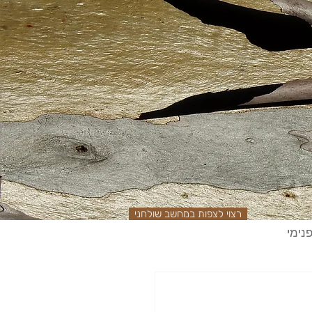
רצוי לצפות במחשב שולחני
נימי