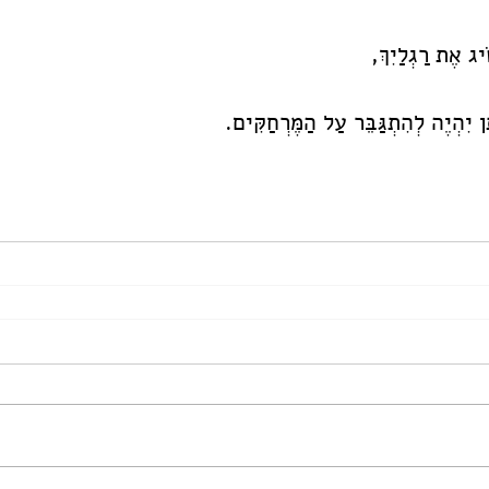
ִיג אֶת רַגְלַיִךְ,
 יִהְיֶה לְהִתְגַּבֵּר עַל הַמֶּרְחַקִּים.