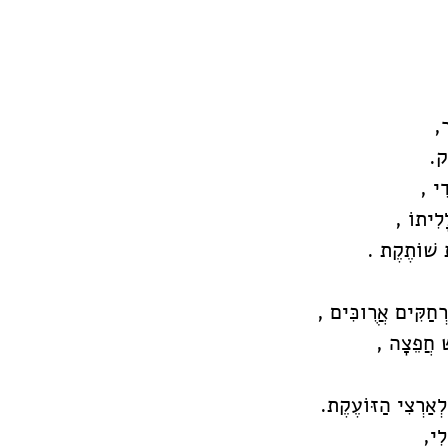
ר, 
ֶק. 
דִי ,
לִיתוֹ ,
ת שׁוֹתֶקֶת .
רְחַקִּים אֲרֻוכִּים ,
שׁ חֲפֵצָה ,
ְאַרְצִי הַזּוֹעֶקֶת. 
לִי, 