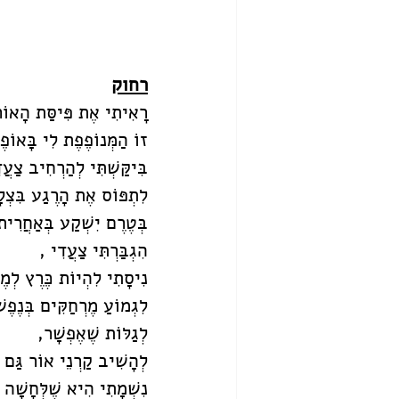
רחוק
רָאִיתִי אֶת פִּיסַּת הָאוֹ
זוֹ הַמְּנוֹפֶפֶת לִי בָּאוֹפ
בִּיקַּשְׁתִּי לְהַרְחִיב צַעֲ
לִתְפּוֹס אֶת הָרֶגַע בִּצְלָ
בְּטֶרֶם יִשְׁקַע בְּאַחֲרִי
הִגְבַּרְתִּי צַעֲדִי ,
נִיסָתִי לִהְיוֹת כֶּרֶץ לְמֶ
לִגְמוֹעַ מֶרְחַקִּים בְּנֶפֶ
לְגַלּוֹת שֶׁאֶפְשָׁר,
לְהָשִׁיב קַרְנֵי אוֹר גַּם ל
נִשְׁמָתִי הִיא שֶׁלְּחָשָׁה 