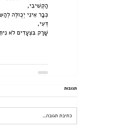
הַקְשִׁיבִי,
כְּבָר אֵינִי יְכֻולֶּה לְהַשּׂ
דְּעִי, 
שָׁרַק בִּצְעָדִים לֹא נִיתֵּן
תגובות
כתיבת תגובה...