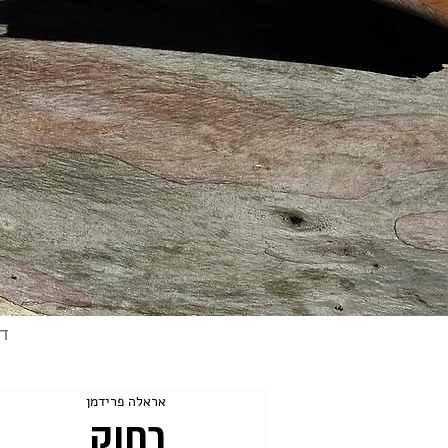
ד
אראלה פרידמן
רחוק