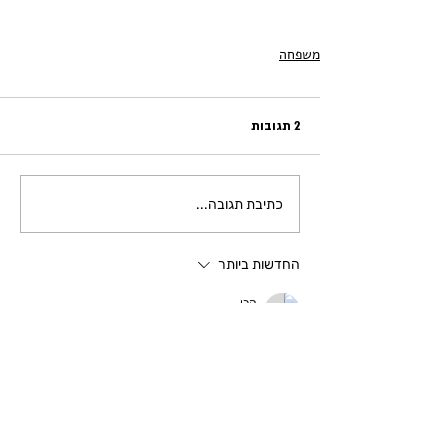
משפחה
2 תגובות
כתיבת תגובה...
החדשות ביותר
קרן
01 באוג׳ 2019
ניסיון הערה קרן
לייק
Sheila Zel-Zion G