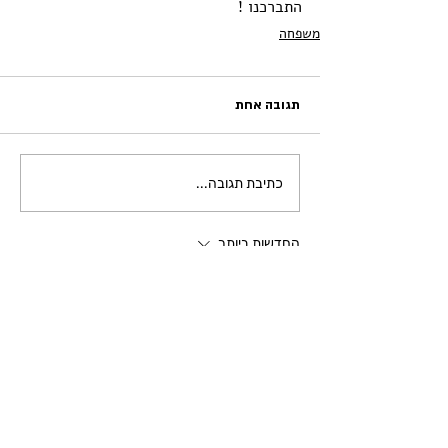
התברכנו !
משפחה
תגובה אחת
כתיבת תגובה...
החדשות ביותר
סורינה לרנר
30 בינו׳ 2023
מקסים! מרגש!
מזל טוב וחיבוק גדול לכל הפרידמנים.
הרבה אושר ושמחה לבר הקטן, שעדין לא יודע 
לאיזה שבט מובחר הוא מצטרף.
תהנו ותשמחו כולכם.
לייק