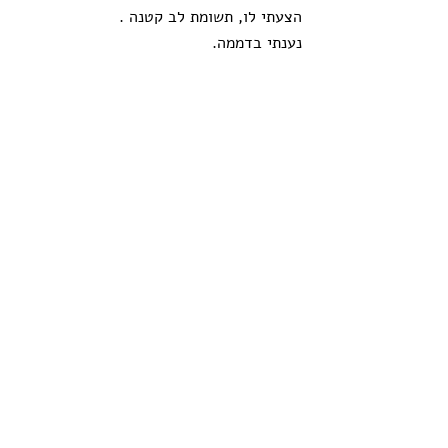
הצעתי לו, תשומת לב קטנה .
נענתי בדממה.
מפגשים
תגובות
כתיבת תגובה...
arelaf2@gmail.com