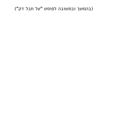
(בהמשך ובתשובה לפוסט "על חבל דק")
תגובות
כתיבת תגובה...